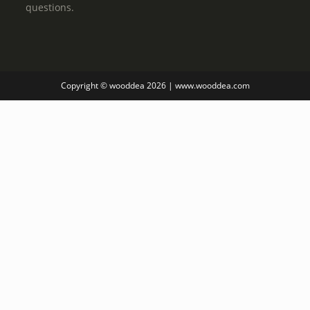
questions.
Copyright © wooddea 2026 | www.wooddea.com